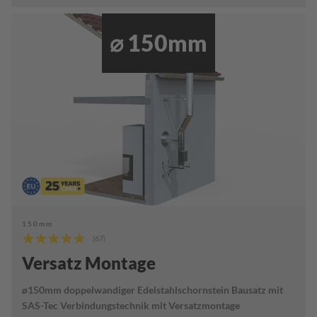
e
n
h
⌀ 150mm
a
l
t
e
r
V
e
r
a
n
k
e
r
u
150mm
n
Bewertung:
(67)
g
91%
s
Versatz Montage
p
l
ø150mm doppelwandiger Edelstahlschornstein Bausatz mit
a
SAS-Tec Verbindungstechnik mit Versatzmontage
t