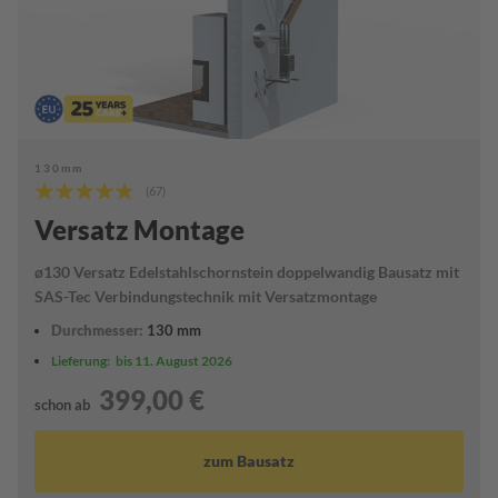
n
h
a
u
b
e
R
130mm
e
Bewertung:
(67)
d
91%
u
Versatz Montage
z
i
ø130 Versatz Edelstahlschornstein doppelwandig Bausatz mit
e
SAS-Tec Verbindungstechnik mit Versatzmontage
r
u
Durchmesser:
130 mm
n
g
Lieferung:
bis 11. August 2026
399,00 €
S
schon ab
p
a
zum Bausatz
r
r