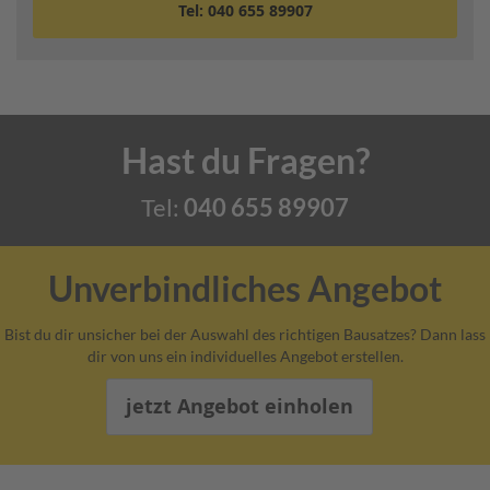
u
Tel: 040 655 89907
e
r
u
n
g
s
a
Hast du Fragen?
n
s
c
Tel:
040 655 89907
h
l
u
s
Unverbindliches Angebot
s
Bist du dir unsicher bei der Auswahl des richtigen Bausatzes? Dann lass
W
dir von uns ein individuelles Angebot erstellen.
a
n
d
jetzt Angebot einholen
r
o
s
e