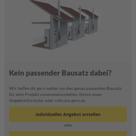
h
f
ü
h
r
u
n
g
D
e
c
k
Kein passender Bausatz dabei?
e
n
b
Wir helfen dir gern weiter um den genau passenden Bausatz
l
für dein Projekt zusammenzustellen. Nutze unser
e
Angebotsformular oder rufe uns gern an.
n
d
e
individuelles Angebot erstellen
oder
F
e