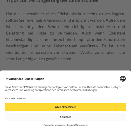
Tipps zur Verlängerung der Lebensdauer
Um die Lebensdauer eines Edelstahlschornsteins zu verlängern,
sollten Sie regelmäßig gereinigt und inspiziert werden. Außerdem
ist es wichtig, den Schornstein richtig zu installieren und
Belastung bei Hitze zu vermeiden. Auch wenn Edelstahl
hitzebeständig ist, kann eine zu hohe Temperatur den Schornstein
beschädigen und seine Lebensdauer verkürzen. Es ist auch
wichtig, den Schornstein vor extremen Wetter zu schützen, um
seine Langlebigkeit zu gewährleisten.
8. Garantie und
Zusatzservices
Bis zu 25 Jahre Garantie