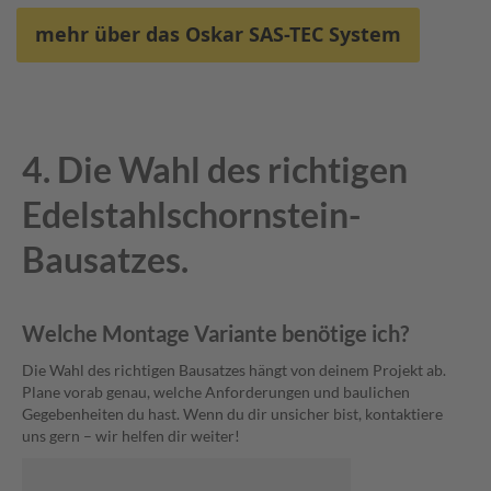
e
h
mehr über das Oskar SAS-TEC System
ö
r
4. Die Wahl des richtigen
Edelstahlschornstein-
Bausatzes.
Welche Montage Variante benötige ich?
Die Wahl des richtigen Bausatzes hängt von deinem Projekt ab.
Plane vorab genau, welche Anforderungen und baulichen
Gegebenheiten du hast. Wenn du dir unsicher bist, kontaktiere
uns gern – wir helfen dir weiter!