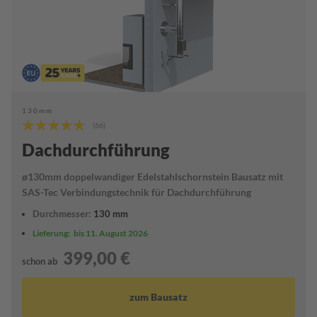
k
r
a
g
e
n
P
130mm
r
Bewertung:
(66)
ü
91%
f
Dachdurchführung
ö
f
ø130mm doppelwandiger Edelstahlschornstein Bausatz mit
f
n
SAS-Tec Verbindungstechnik für Dachdurchführung
u
Durchmesser:
130 mm
n
g
Lieferung:
bis 11. August 2026
399,00 €
V
schon ab
e
r
s
zum Bausatz
a