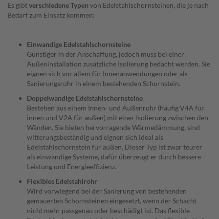
Es gibt
verschiedene Typen
von Edelstahlschornsteinen, die je nach
e
m
Bedarf zum Einsatz kommen:
e
n
t
Einwandige Edelstahlschornsteine
Günstiger in der Anschaffung, jedoch muss bei einer
V
Außeninstallation zusätzliche Isolierung bedacht werden. Sie
e
eignen sich vor allem für Innenanwendungen oder als
r
Sanierungsrohr in einem bestehenden Schornstein.
b
i
Doppelwandige Edelstahlschornsteine
n
Bestehen aus einem Innen- und Außenrohr (häufig V4A für
d
innen und V2A für außen) mit einer Isolierung zwischen den
u
Wänden. Sie bieten hervorragende Wärmedämmung, sind
n
witterungsbeständig und eignen sich ideal als
g
Edelstahlschornstein für außen. Dieser Typ ist zwar teurer
s
k
als einwandige Systeme, dafür überzeugt er durch bessere
u
Leistung und Energieeffizienz.
p
Flexibles Edelstahlrohr
p
Wird vorwiegend bei der Sanierung von bestehenden
l
u
gemauerten Schornsteinen eingesetzt, wenn der Schacht
n
nicht mehr passgenau oder beschädigt ist. Das flexible
g