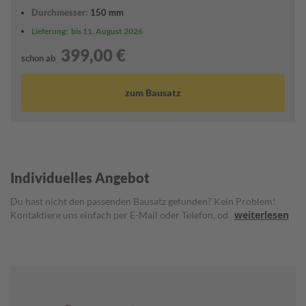
s
Durchmesser:
150 mm
s
t
Lieferung:
bis 11. August 2026
e
399,00 €
i
schon ab
f
u
n
zum Bausatz
g
s
s
t
a
n
Individuelles Angebot
g
e
Du hast nicht den passenden Bausatz gefunden? Kein Problem!
weiterlesen
Kontaktiere uns einfach per E-Mail oder Telefon, oder lass dir ein
D
a
individuelles Angebot ganz nach deinen Wünschen
c
zusammenstellen. Wir sind gerne für dich da!
h
d
u
r
c