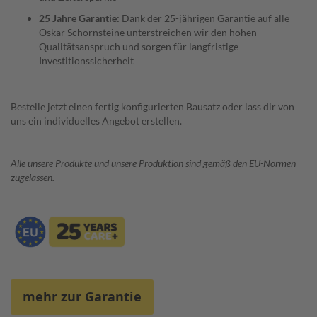
25 Jahre Garantie:
Dank der 25-jährigen Garantie auf alle
Kaminofen
Oskar Schornsteine unterstreichen wir den hohen
Qualitätsanspruch und sorgen für langfristige
H
Investitionssicherheit
o
l
z
o
Bestelle jetzt einen fertig konfigurierten Bausatz oder lass dir von
f
uns ein individuelles Angebot erstellen.
e
n
Alle unsere Produkte und unsere Produktion sind gemäß den EU-Normen
K
zugelassen.
a
m
i
n
o
f
e
n
Z
mehr zur Garantie
u
b