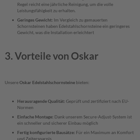
d
Regel reicht eine jährliche Reinigung, um die volle
s
Leistungsfähigkeit zu erhalten.
c
h
Geringes Gewicht:
Im Vergleich zu gemauerten
u
Schornsteinen haben Edelstahlschornsteine ein geringeres
t
Gewicht, was die Installation erleichtert
z
W
a
3. Vorteile von Oskar
n
d
d
u
r
c
Unsere
Oskar Edelstahlschornsteine
bieten:
h
f
ü
Herausragende Qualität:
Geprüft und zertifiziert nach EU-
h
Normen
r
u
Einfache Montage:
Dank unserem Secure-Adjust-System ist
n
ein schneller und sicherer Einbau möglich
g
Fertig konfigurierte Bausätze:
Für ein Maximum an Komfort
Feuerschalen
und Zeitersparnis