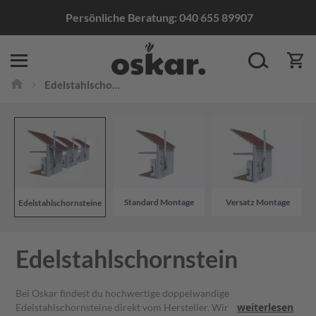
Persönliche Beratung:
040 655 89907
Edelstahlschornsteine
Edelstahlschornsteine
S
t
a
n
d
a
r
d
M
Standard Montage
Versatz Montage
Edelstahlschornsteine
o
n
t
Edelstahlschornstein
a
g
e
Bei Oskar findest du hochwertige doppelwandige
V
weiterlesen
Edelstahlschornsteine direkt vom Hersteller. Wir produzieren in