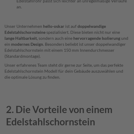
Edelstahlrohr passt sich leichter an unregelmäßige Verläufe
an.
I
s
o
Unser Unternehmen
hello-oskar
ist auf
doppelwandige
l
i
Edelstahlschornsteine
spezialisiert. Diese bieten nicht nur eine
e
lange Haltbarkeit,
sondern auch eine
hervorragende Isolierung
und
r
ein
modernes Design
. Besonders beliebt ist unser doppelwandiger
s
Edelstahlschornstein mit einem 150 mm Innendurchmesser
c
(Standardmontage).
h
a
Unser erfahrenes Team steht dir gerne zur Seite, um das perfekte
l
Edelstahlschornstein Modell für dein Gebäude auszuwählen und
e
die optimale Lösung zu finden.
/
D
ä
m
m
2. Die Vorteile von einem
s
c
h
Edelstahlschornstein
a
l