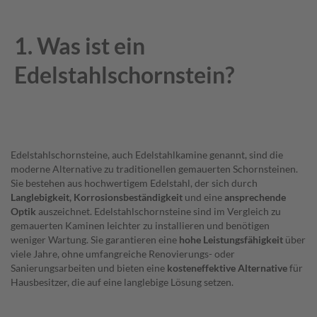
t
t
e
1. Was ist ein
W
Edelstahlschornstein?
a
n
d
h
a
l
t
Edelstahlschornsteine, auch Edelstahlkamine genannt, sind die
e
moderne Alternative zu traditionellen gemauerten Schornsteinen.
r
Sie bestehen aus hochwertigem Edelstahl, der sich durch
Langlebigkeit, Korrosionsbeständigkeit
und eine
ansprechende
M
ü
Optik
auszeichnet. Edelstahlschornsteine sind im Vergleich zu
n
gemauerten Kaminen leichter zu installieren und benötigen
d
weniger Wartung. Sie garantieren eine
hohe Leistungsfähigkeit
über
u
viele Jahre, ohne umfangreiche Renovierungs- oder
n
Sanierungsarbeiten und bieten eine
kosteneffektive Alternative
für
g
Hausbesitzer, die auf eine langlebige Lösung setzen.
s
e
l