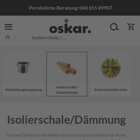
Persönliche Beratung:
040 655 89907
Edelstahlschornsteine
...
Isolierschale / Dämmschale
S
t
a
n
d
a
r
d
Isolierschale /
M
Verbindungskupplung
Schornsteinbürsten
W
Dämmschale
o
n
t
a
Isolierschale/Dämmung
g
e
Unsere Dämmschale bietet eine zusätzliche Isolation für Ihren
V