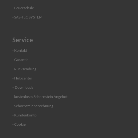
n
- Feuerschale
d
k
- SAS-TEC SYSTEM
o
n
s
o
Service
l
e
- Kontakt
R
- Garantie
a
- Rücksendung
u
c
- Helpcenter
h
r
-
Downloads
o
- kostenloses Schornstein Angebot
h
r
- Schornsteinberechnung
e
-
Kundenkonto
R
-
Cookie
e
g
e