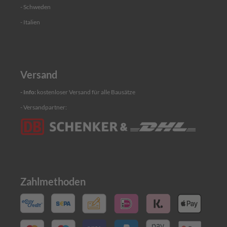
e
- Schweden
n
h
- Italien
a
l
t
e
r
Versand
V
- Info:
kostenloser Versand für alle Bausätze
e
r
- Versandpartner:
a
n
k
e
r
u
n
g
Zahlmethoden
s
p
l
a
t