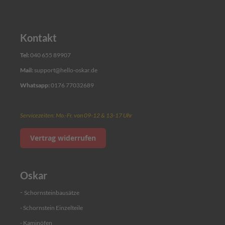
t
Angebot
einholen
Kontakt
Einzelteile
Tel:
040 655 89907
Mail:
support@hello-oskar.de
S
c
Whatsapp:
0176 77032689
h
i
e
Servicezeiten: Mo.-Fr. von 09-12 & 13-17 Uhr
b
e
Vertrag widerrufen
e
l
e
m
Oskar
e
n
-
t
Schornsteinbausätze
- Schornstein Einzelteile
W
a
- Kaminöfen