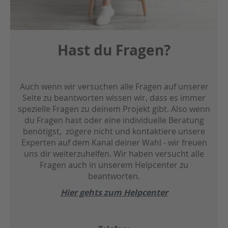
Kaminofen
H
Hast du Fragen?
o
l
z
o
f
Auch wenn wir versuchen alle Fragen auf unserer
e
Seite zu beantworten wissen wir, dass es immer
n
spezielle Fragen zu deinem Projekt gibt. Also wenn
du Fragen hast oder eine individuelle Beratung
K
a
benötigst, zögere nicht und kontaktiere unsere
m
Experten auf dem Kanal deiner Wahl - wir freuen
i
uns dir weiterzuhelfen.
Wir haben versucht alle
n
Fragen auch in unserem Helpcenter zu
o
beantworten.
f
e
Hier gehts zum Helpcenter
n
Z
u
b