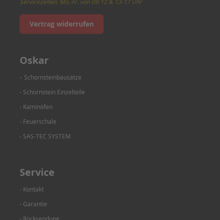
Servicezeiten: Mo.-Fr. von 09-12 & 13-17 Uhr
Vertrag widerrufen
Oskar
-
Schornsteinbausätze
- Schornstein Einzelteile
- Kaminöfen
- Feuerschale
- SAS-TEC SYSTEM
Service
- Kontakt
- Garantie
- Rücksendung