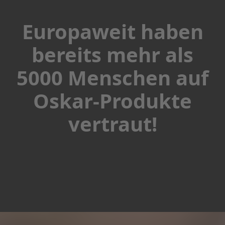
n
h
Europaweit haben
a
u
b
bereits mehr als
e
5000 Menschen auf
R
e
d
Oskar-Produkte
u
z
vertraut!
i
e
r
u
n
g
S
p
a
r
r