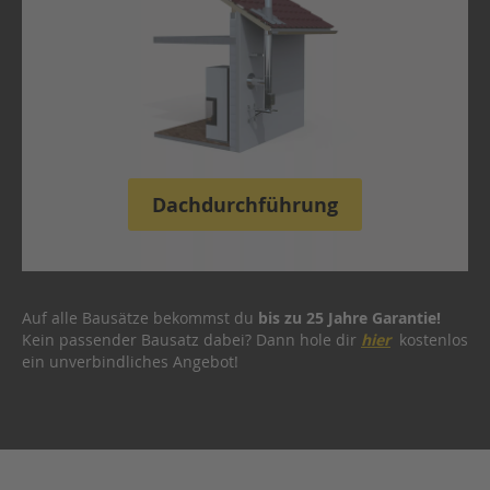
s
s
t
e
i
f
u
n
g
s
Dachdurchführung
s
t
a
n
g
e
Auf alle Bausätze bekommst du
bis zu 25 Jahre Garantie!
Kein passender Bausatz dabei? Dann hole dir
hier
kostenlos
D
ein unverbindliches Angebot!
a
c
h
d
u
r
c