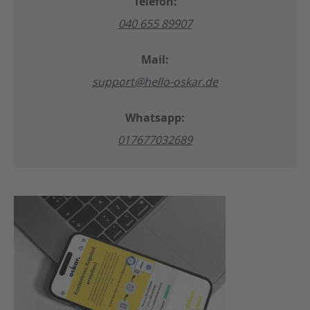
Telefon:
e
h
040 655 89907
ö
r
Mail:
support@hello-oskar.de
Whatsapp:
017677032689