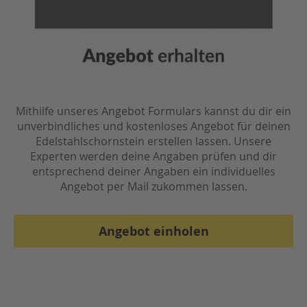
e
m
e
n
t
V
e
r
Mithilfe unseres Angebot Formulars kannst du dir ein
b
unverbindliches und kostenloses Angebot für deinen
i
Edelstahlschornstein erstellen lassen. Unsere
n
Experten werden deine Angaben prüfen und dir
d
u
entsprechend deiner Angaben ein individuelles
n
Angebot per Mail zukommen lassen.
g
s
k
Angebot einholen
u
p
p
l
u
n
g