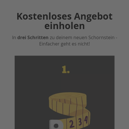
h
f
Kostenloses Angebot
ü
h
einholen
r
u
n
In
drei Schritten
zu deinem neuen Schornstein -
g
Einfacher geht es nicht!
D
e
c
k
e
n
b
l
e
n
d
e
F
e