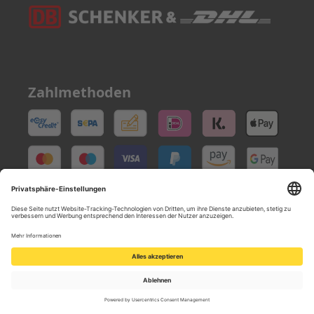
Zahlmethoden
hello-oskar.de