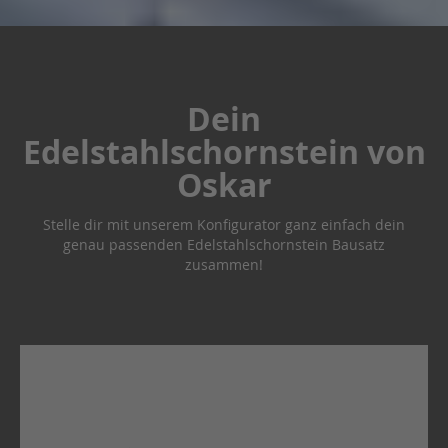
t
e
K
l
e
Dein
m
m
Edelstahlschornstein von
b
a
Oskar
n
d
Stelle dir mit unserem Konfigurator ganz einfach dein
genau passenden Edelstahlschornstein Bausatz
D
e
zusammen!
c
k
e
l
R
e
g
e
n