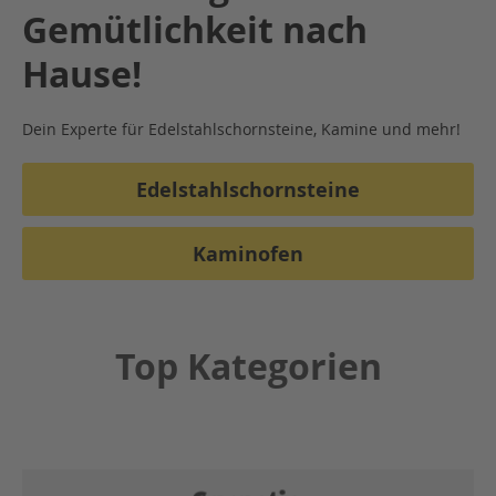
e
Gemütlichkeit nach
r
s
Hause!
a
t
z
M
Dein Experte für Edelstahlschornsteine, Kamine und mehr!
o
n
t
Edelstahlschornsteine
a
g
e
Kaminofen
D
a
c
h
Top Kategorien
d
u
r
c
h
f
ü