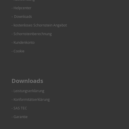
- Helpcenter
-
Downloads
- kostenloses Schornstein Angebot
- Schornsteinberechnung
-
Kundenkonto
-
Cookie
Downloads
- Leistungse
rklärung
- Konformitätserklärung
- SAS TEC
- Garantie