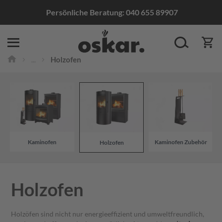
Persönliche Beratung:
040 655 89907
Edelstahlschornsteine
...
Holzofen
S
t
a
n
d
a
r
d
M
Kaminofen
Kaminofen Zubehör
Holzofen
o
n
t
a
Holzofen
g
e
Holzöfen sind nicht nur energieeffizient und umweltfreundlich,
V