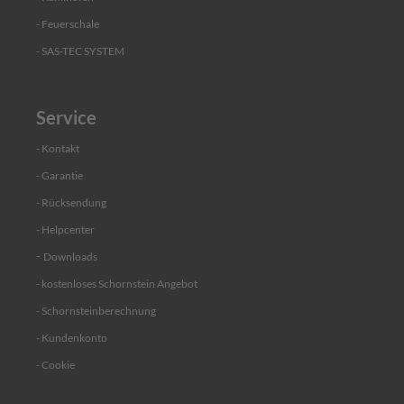
n
d
- Feuerschale
k
- SAS-TEC SYSTEM
o
n
s
o
Service
l
e
- Kontakt
R
- Garantie
a
- Rücksendung
u
c
- Helpcenter
h
r
-
Downloads
o
- kostenloses Schornstein Angebot
h
r
- Schornsteinberechnung
e
-
Kundenkonto
R
-
Cookie
e
g
e