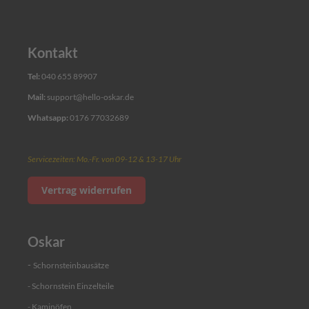
t
Angebot
einholen
Kontakt
Einzelteile
Tel:
040 655 89907
Mail:
support@hello-oskar.de
S
c
Whatsapp:
0176 77032689
h
i
e
Servicezeiten: Mo.-Fr. von 09-12 & 13-17 Uhr
b
e
Vertrag widerrufen
e
l
e
m
Oskar
e
n
t
-
Schornsteinbausätze
- Schornstein Einzelteile
W
a
- Kaminöfen