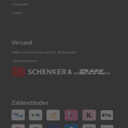
e
- Schweden
n
h
- Italien
a
l
t
e
r
Versand
V
- Info:
kostenloser Versand für alle Bausätze
e
r
- Versandpartner:
a
n
k
e
r
u
n
g
Zahlmethoden
s
p
l
a
t