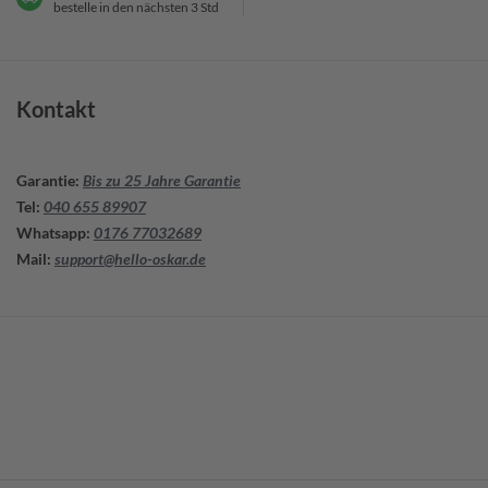
bestelle in den nächsten 3 Std
t
Angebot
einholen
Kontakt
Einzelteile
S
Garantie
:
Bis zu 25 Jahre Garantie
c
h
Tel:
040 655 89907
i
Whatsapp:
0176 77032689
e
Mail:
support@hello-oskar.de
b
e
e
l
e
m
e
n
t
W
a