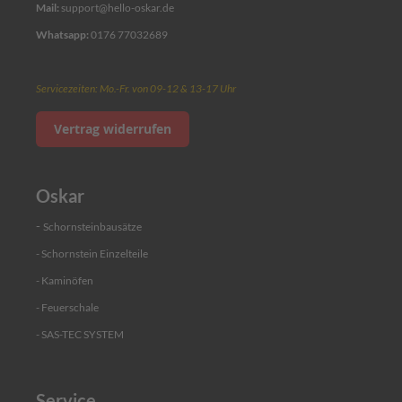
t
Mail:
support@hello-oskar.de
e
Whatsapp:
0176 77032689
Nachteile
K
l
e
Servicezeiten: Mo.-Fr. von 09-12 & 13-17 Uhr
m
m
Vertrag widerrufen
b
Foto hinzufügen
a
n
d
Oskar
Ich würde dieses Produkt weiterempfehlen
D
-
Schornsteinbausätze
e
c
- Schornstein Einzelteile
k
- Kaminöfen
Bewertung abschicken
e
l
- Feuerschale
R
- SAS-TEC SYSTEM
e
g
e
Service
n