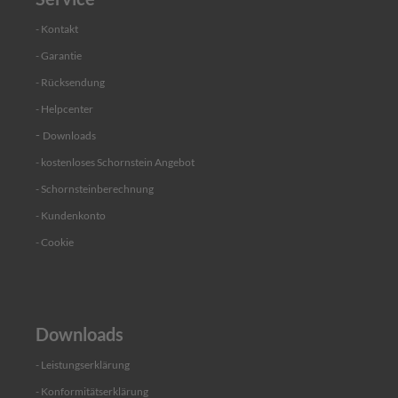
k
r
- Kontakt
a
- Garantie
g
e
- Rücksendung
n
- Helpcenter
P
-
Downloads
r
ü
- kostenloses Schornstein Angebot
f
- Schornsteinberechnung
ö
f
-
Kundenkonto
f
n
-
Cookie
u
n
g
V
Downloads
e
r
- Leistungse
rklärung
s
a
- Konformitätserklärung