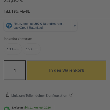
h
r
u
inkl. 19% MwSt.
n
g
i
n
d
Innendurchmesser
i
v
130mm
150mm
i
d
u
e
l
In den Warenkorb
l
e
s
A
n
g
Link zum Teilen deiner Konfiguration
e
b
Lieferung:
bis 11. August 2026
o